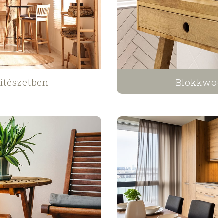
ítészetben
Blokkwo