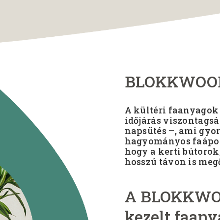
BLOKKWOOD 
A kültéri faanyagok
időjárás viszontagsá
napsütés –, ami gyo
hagyományos faápolá
hogy a kerti bútoro
hosszú távon is meg
A BLOKKWOO
kezelt faany