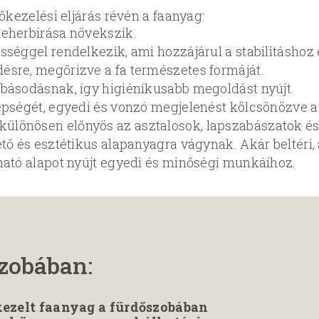
kezelési eljárás révén a faanyag:
teherbírása növekszik.
sséggel rendelkezik, ami hozzájárul a stabilitáshoz 
sre, megőrizve a fa természetes formáját.
básodásnak, így higiénikusabb megoldást nyújt.
épségét, egyedi és vonzó megjelenést kölcsönözve 
lönösen előnyös az asztalosok, lapszabászatok és 
tő és esztétikus alapanyagra vágynak. Akár beltéri, 
ható alapot nyújt egyedi és minőségi munkáihoz.
zobában:
zelt faanyag a fürdőszobában