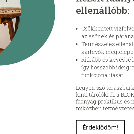
ellenállóbb:
Csökkentett vízfelv
az esőnek és párána
Természetes ellenál
kártevők megtelepe
Ritkább és kevésbé 
így hosszabb ideig 
funkcionalitását.
Legyen szó teraszburko
kinti tárolókról, a B
faanyag praktikus és 
miközben természetes 
Érdeklődöm!