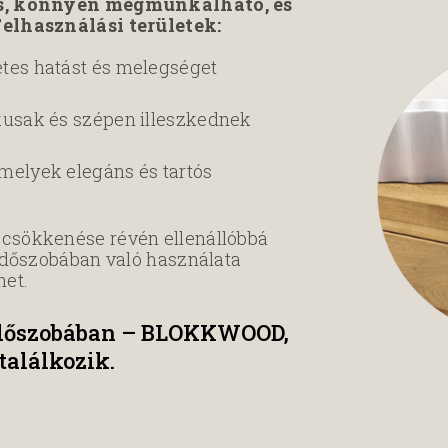
tós, könnyen megmunkálható, és
Felhasználási területek:
etes hatást és melegséget
ikusak és szépen illeszkednek
melyek elegáns és tartós
 csökkenése révén ellenállóbbá
ürdőszobában való használata
het.
rdőszobában – BLOKKWOOD,
 találkozik.