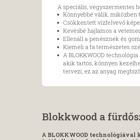
A speciális, vegyszermentes hő
Könnyebbé válik, miközben 
Csökkentett vízfelvevő képe
Kevésbé hajlamos a vetemedé
Ellenáll a penésznek és gom
Kiemeli a fa természetes sz
A BLOKKWOOD technológia kü
akik tartós, könnyen kezelhe
tervezi, ez az anyag megbíz
Blokkwood a fürdős
A BLOKKWOOD technológiával ke