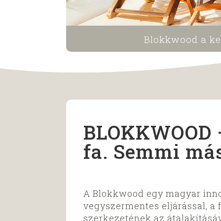
Blokkwood a ke
BLOKKWOOD –
fa. Semmi más
A Blokkwood egy magyar inno
vegyszermentes eljárással, a 
szerkezetének az átalakításá