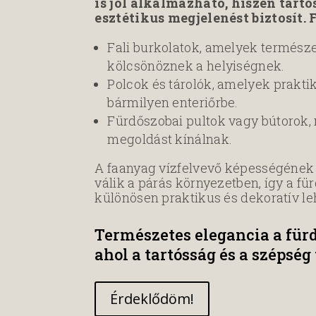
is jól alkalmazható, hiszen tar
esztétikus megjelenést biztosít. 
Fali burkolatok, amelyek termész
kölcsönöznek a helyiségnek.
Polcok és tárolók, amelyek prakt
bármilyen enteriőrbe.
Fürdőszobai pultok vagy bútorok, 
megoldást kínálnak.
A faanyag vízfelvevő képességének
válik a párás környezetben, így a f
különösen praktikus és dekoratív le
Természetes elegancia a fü
ahol a tartósság és a szépség
Érdeklődöm!