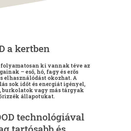
a kertben
 folyamatosan ki vannak téve az
gainak – eső, hó, fagy és erős
rs elhasználódást okozhat. A
s sok időt és energiát igényel,
k, burkolatok vagy más tárgyak
őrizzék állapotukat.
D technológiával
ag tartósabb és