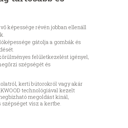
evő képessége révén jobban ellenáll
k.
lóképessége gátolja a gombák és
dését.
körülményes felületkezelést igényel,
megőrzi szépségét és
latról, kerti bútorokról vagy akár
LOKKWOOD technológiával kezelt
megbízható megoldást kínál,
szépséget visz a kertbe.