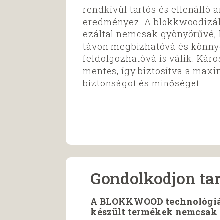
rendkívül tartós és ellenálló 
eredményez. A blokkwoodizál
ezáltal nemcsak gyönyörűvé,
távon megbízhatóvá és könn
feldolgozhatóvá is válik. Kár
mentes, így biztosítva a maxi
biztonságot és minőséget.
Gondolkodjon ta
A BLOKKWOOD technológiáva
készült termékek nemcsak 