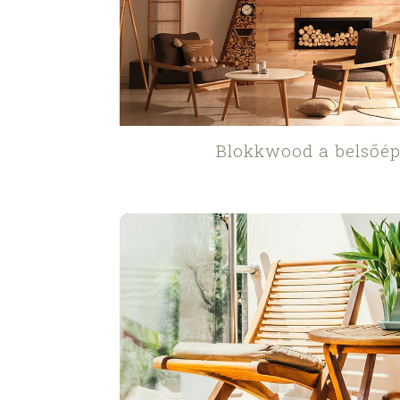
Blokkwood a belsőép