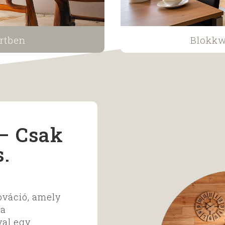
rtben
Blokk
 Csak
.
váció, amely
fa
val egy