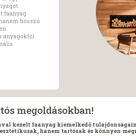
anyagot
t faanyag
 hanem hosszú
yen
os anyagoktól
mális
rtós megoldásokban!
l kezelt faanyag kiemelkedő tulajdonságain
esztétikusak, hanem tartósak és könnyen meg