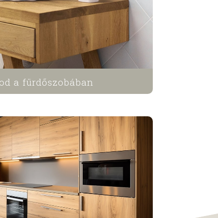
od a fürdőszobában