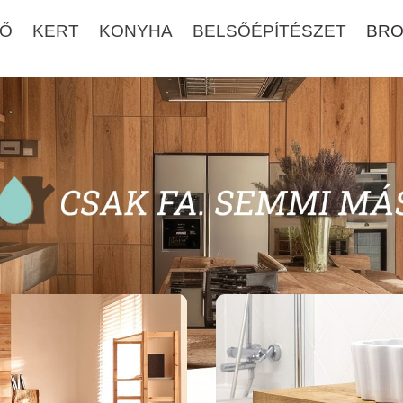
DŐ
KERT
KONYHA
BELSŐÉPÍTÉSZET
BR